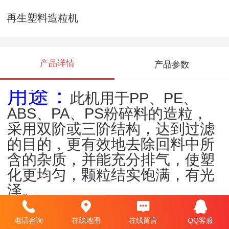
再生塑料造粒机
产品详情
产品参数
用途：
此机用于PP、PE、
ABS、PA、PS粉碎料的造粒，
采用双阶或三阶结构，达到过滤
的目的，更有效地去除回料中所
含的杂质，并能充分排气，使塑
化更均匀，颗粒结实饱满，有光
泽。
特点：
本机螺杆经过专业特殊
设计，设有单排气、双排气结
电话咨询
在线地图
在线留言
QQ客服